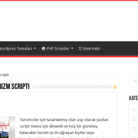
ordpres Temaları
PHP Scriptler
İstek Hattı
cripti
izm Scripti
Kate
Turizmciler için tasarlanmış olan asp olarak yazılan
script siteniz için dinamik ve hoş bir görünüş
katacaktır turizm işi ile uğraşan kişiler veya