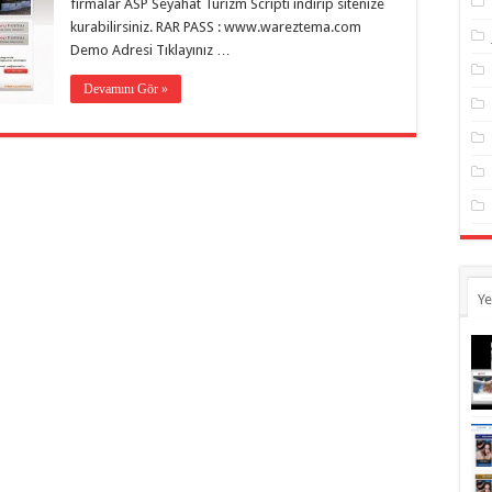
firmalar ASP Seyahat Turizm Scripti indirip sitenize
kurabilirsiniz. RAR PASS : www.wareztema.com
Demo Adresi Tıklayınız …
Devamını Gör »
Ye