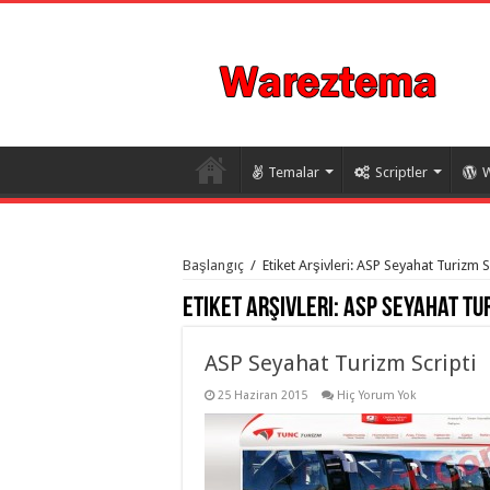
Temalar
Scriptler
W
istanbul
organizasyon
Başlangıç
/
Etiket Arşivleri: ASP Seyahat Turizm S
evden
eve
Etiket Arşivleri:
ASP Seyahat Tur
taşımacılık
,
gaziantep
organizasyon
,
gaziantep
ASP Seyahat Turizm Scripti
evden
eve
25 Haziran 2015
Hiç Yorum Yok
taşımacılık
,
evden
eve
taşımacılık
,
gaziantep
evden