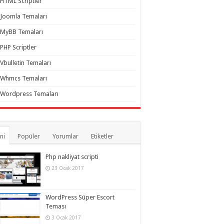
HTML Scriptler
Joomla Temaları
MyBB Temaları
PHP Scriptler
Vbulletin Temaları
Whmcs Temaları
Wordpress Temaları
ni
Popüler
Yorumlar
Etiketler
Php nakliyat scripti
23 Ocak 2017
WordPress Süper Escort
Teması
3 Ocak 2017