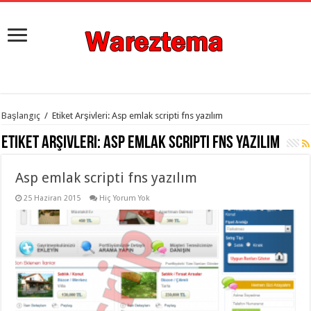
istanbul
Başlangıç
/
Etiket Arşivleri: Asp emlak scripti fns yazılım
organizasyon
evden
Etiket Arşivleri:
Asp emlak scripti fns yazılım
eve
taşımacılık
,
gaziantep
Asp emlak scripti fns yazılım
organizasyon
,
gaziantep
evden
25 Haziran 2015
Hiç Yorum Yok
eve
taşımacılık
,
evden
eve
taşımacılık
,
gaziantep
evden
eve
taşımacılık
,
evden