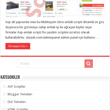
eve
taşımacılık
,
gaziantep
evden
eve
taşımacılık
,
Asp alt yapısında olan bu Muhteşem ötesi emlak scripti dinamik ve göz
gaziantep
evden
doyurucu bir görünüşe sahip emlak işi ile uğraşan kişiler veya
eve
firmalar Asp emlak scripti fns yazılım scriptini ücretsiz olarak
taşımacılık
,
kullanabilirler. siteadı.com/adminpanel admin panel için kullanıcı …
gaziantep
evden
eve
Devamını Gör »
taşımacılık
,
gaziantep
evden
eve
taşımacılık
,
evden
eve
taşımacılık
,
Kategoriler
gaziantep
asansörlü
taşıma
,
ASP Scriptler
gaziantep
evden
Blogger Temaları
eve
taşımacılık
,
DLE Temaları
gaziantep
organizasyon
,
HTML Scriptler