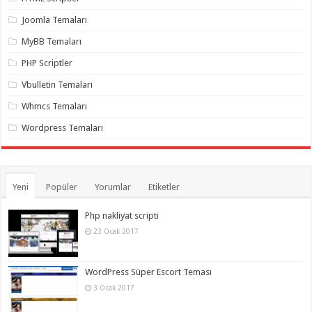
gaziantep
organizasyon
,
Joomla Temaları
gaziantep
organizasyon
,
MyBB Temaları
gaziantep
organizasyon
,
PHP Scriptler
gaziantep
organizasyon
,
Vbulletin Temaları
gaziantep
organizasyon
,
Whmcs Temaları
gaziantep
palyaço
,
Wordpress Temaları
twitter
takipçi
hilesi
,
twitter
takipçi
hilesi
,
Yeni
Popüler
Yorumlar
Etiketler
instagram
takipçi
hilesi
,
Php nakliyat scripti
23 Ocak 2017
WordPress Süper Escort Teması
3 Ocak 2017