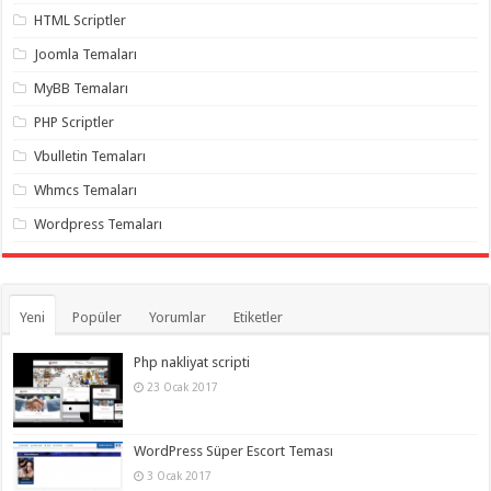
gaziantep
HTML Scriptler
organizasyon
,
gaziantep
Joomla Temaları
organizasyon
,
gaziantep
MyBB Temaları
organizasyon
,
gaziantep
organizasyon
,
PHP Scriptler
gaziantep
organizasyon
,
Vbulletin Temaları
gaziantep
palyaço
,
Whmcs Temaları
twitter
takipçi
Wordpress Temaları
hilesi
,
twitter
takipçi
hilesi
,
instagram
Yeni
Popüler
Yorumlar
Etiketler
takipçi
hilesi
,
Php nakliyat scripti
23 Ocak 2017
WordPress Süper Escort Teması
3 Ocak 2017