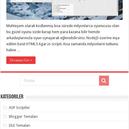
eve
taşımacılık
,
gaziantep
evden
eve
taşımacılık
,
Muhteşem olarak kodlanmış kısa sürede milyonlarca oyunucusu olan
gaziantep
evden
bu güzel oyunu sizde kurup hem para kazana bilir hemde
eve
arkadaşlarınızla oyun oynayarak eğlenebilirsiniz. NodeJS üzerine inşa
taşımacılık
,
edilen basit HTML5 Agar.io scripti. Kısa zamanda milyonların tutkunu
gaziantep
evden
haline …
eve
taşımacılık
,
Devamını Gör »
gaziantep
evden
eve
taşımacılık
,
evden
eve
taşımacılık
,
gaziantep
asansörlü
Kategoriler
taşıma
,
gaziantep
ASP Scriptler
evden
eve
Blogger Temaları
taşımacılık
,
gaziantep
DLE Temaları
organizasyon
,