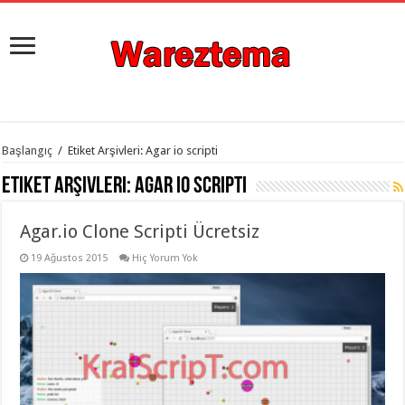
istanbul
Başlangıç
/
Etiket Arşivleri: Agar io scripti
organizasyon
evden
Etiket Arşivleri:
Agar io scripti
eve
taşımacılık
,
gaziantep
Agar.io Clone Scripti Ücretsiz
organizasyon
,
gaziantep
evden
19 Ağustos 2015
Hiç Yorum Yok
eve
taşımacılık
,
evden
eve
taşımacılık
,
gaziantep
evden
eve
taşımacılık
,
evden