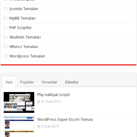
gaziantep
organizasyon
,
Joomla Temaları
gaziantep
organizasyon
,
MyBB Temaları
gaziantep
organizasyon
,
PHP Scriptler
gaziantep
organizasyon
,
Vbulletin Temaları
gaziantep
organizasyon
,
Whmcs Temaları
gaziantep
palyaço
,
Wordpress Temaları
twitter
takipçi
hilesi
,
twitter
takipçi
hilesi
,
Yeni
Popüler
Yorumlar
Etiketler
instagram
takipçi
hilesi
,
Php nakliyat scripti
23 Ocak 2017
WordPress Süper Escort Teması
3 Ocak 2017