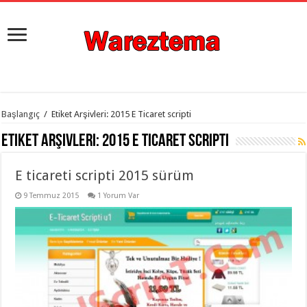
istanbul
Başlangıç
/
Etiket Arşivleri: 2015 E Ticaret scripti
organizasyon
evden
Etiket Arşivleri:
2015 E Ticaret scripti
eve
taşımacılık
,
gaziantep
E ticareti scripti 2015 sürüm
organizasyon
,
gaziantep
evden
9 Temmuz 2015
1 Yorum Var
eve
taşımacılık
,
evden
eve
taşımacılık
,
gaziantep
evden
eve
taşımacılık
,
evden