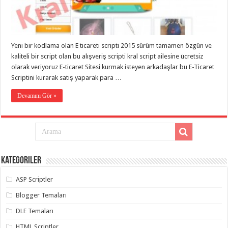
eve
taşımacılık
,
gaziantep
evden
eve
taşımacılık
,
Yeni bir kodlama olan E ticareti scripti 2015 sürüm tamamen özgün ve
gaziantep
evden
kaliteli bir script olan bu alışveriş scripti kral script ailesine ücretsiz
eve
olarak veriyoruz E-ticaret Sitesi kurmak isteyen arkadaşlar bu E-Ticaret
taşımacılık
,
Scriptini kurarak satış yaparak para …
gaziantep
evden
eve
Devamını Gör »
taşımacılık
,
gaziantep
evden
eve
taşımacılık
,
evden
eve
taşımacılık
,
Kategoriler
gaziantep
asansörlü
taşıma
,
ASP Scriptler
gaziantep
evden
Blogger Temaları
eve
taşımacılık
,
DLE Temaları
gaziantep
organizasyon
,
HTML Scriptler