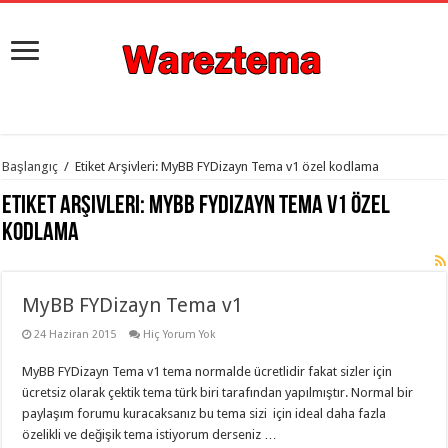
istanbul
Başlangıç
/
Etiket Arşivleri: MyBB FYDizayn Tema v1 özel kodlama
organizasyon
evden
Etiket Arşivleri:
MyBB FYDizayn Tema v1 özel
eve
taşımacılık
,
kodlama
gaziantep
organizasyon
,
gaziantep
evden
MyBB FYDizayn Tema v1
eve
taşımacılık
,
evden
24 Haziran 2015
Hiç Yorum Yok
eve
taşımacılık
,
MyBB FYDizayn Tema v1 tema normalde ücretlidir fakat sizler için
gaziantep
evden
ücretsiz olarak çektik tema türk biri tarafından yapılmıştır. Normal bir
eve
paylaşım forumu kuracaksanız bu tema sizi için ideal daha fazla
taşımacılık
,
özelikli ve değişik tema istiyorum derseniz …
evden