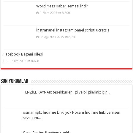
WordPress Haber Teması İndir
9 Ekim 2015
8,800
İnstraPanel İnstagram panel scripti ücretsiz
18 Ağustos 2015
8,749
Facebook Begeni Hilesi
11 Ekim 2015
8,608
Son Yorumlar
TENZİLE KAYNAK: teşekkürler ilgi ve bilgileriniz için...
osman işik: İndirme Linki yok Hocam İndirme linki verirsen
sevinirim...
Yasin Aygün: Emeğine saglık...