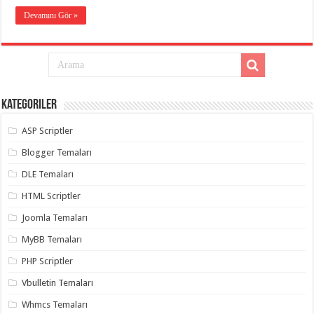
eve
taşımacılık
,
Devamını Gör »
gaziantep
evden
eve
taşımacılık
,
gaziantep
evden
eve
taşımacılık
,
Kategoriler
gaziantep
evden
eve
ASP Scriptler
taşımacılık
,
gaziantep
Blogger Temaları
evden
eve
DLE Temaları
taşımacılık
,
evden
HTML Scriptler
eve
taşımacılık
,
Joomla Temaları
gaziantep
asansörlü
MyBB Temaları
taşıma
,
gaziantep
PHP Scriptler
evden
eve
Vbulletin Temaları
taşımacılık
,
gaziantep
Whmcs Temaları
organizasyon
,