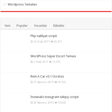
gaziantep
Wordpress Temaları
organizasyon
,
gaziantep
organizasyon
,
gaziantep
organizasyon
,
gaziantep
Yeni
Popüler
Yorumlar
Etiketler
organizasyon
,
gaziantep
organizasyon
,
Php nakliyat scripti
gaziantep
23 Ocak 2017
25,351
palyaço
,
twitter
takipçi
hilesi
,
WordPress Süper Escort Teması
twitter
takipçi
3 Ocak 2017
13,375
hilesi
,
instagram
takipçi
hilesi
,
Rent A Car v5.1 Ücretsiz
27 Ağustos 2015
10,332
İnstanaliz instagram takipçi scripti
20 Ağustos 2015
10,020